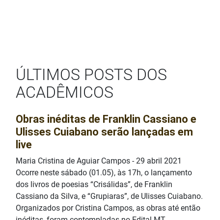
Yasmin Jamil
Amini Haddad
Nadaf
Campos
Lindinalva
Correia
Rodrigues
CADEIRA 40
Sebastião
ÚLTIMOS POSTS DOS
Carlos G. de
Carvalho
ACADÊMICOS
Obras inéditas de Franklin Cassiano e
Ulisses Cuiabano serão lançadas em
live
Maria Cristina de Aguiar Campos
-
29 abril 2021
Ocorre neste sábado (01.05), às 17h, o lançamento
dos livros de poesias “Crisálidas”, de Franklin
Cassiano da Silva, e “Grupiaras”, de Ulisses Cuiabano.
Organizados por Cristina Campos, as obras até então
inéditas, foram contempladas no Edital MT