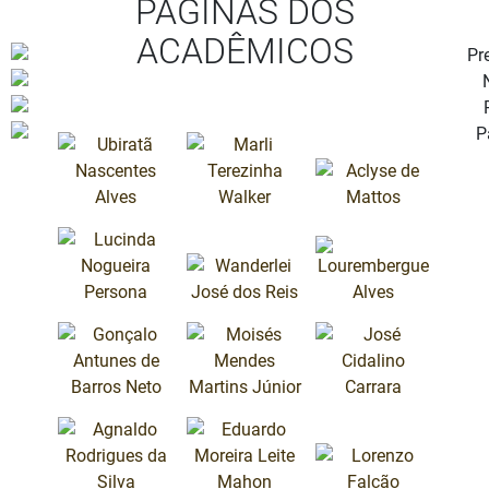
PÁGINAS DOS
ACADÊMICOS
CADEIRA 02
CADEIRA 03
CADEIRA 01
Marli Terezinha
Aclyse de
Walker
Mattos
Ubiratã
Nascentes
Alves
CADEIRA 05
CADEIRA 06
CADEIRA 04
Wanderlei José
Lourembergue
dos Reis
Alves
Lucinda
Nogueira
Persona
CADEIRA 09