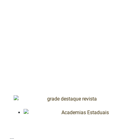
L
Academias Estaduais