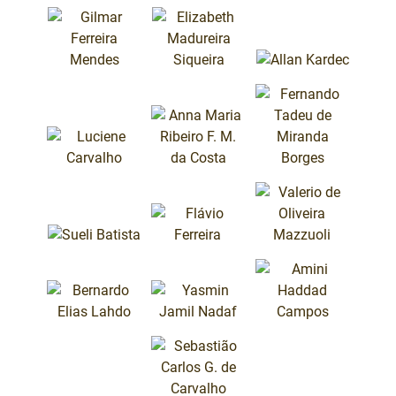
Jucá
Carvalho
CADEIRA 26
Ernani Calháo
CADEIRA 25
CADEIRA 27
João Antonio
Neto
João Carlos
Vicente
CADEIRA 30
Allan Kardec
Ferreira
CADEIRA 28
CADEIRA 29
Gilmar Ferreira
Mendes
Elizabeth
Madureira
Siqueira
CADEIRA 31
CADEIRA 32
CADEIRA 33
Luciene
Anna Maria R.
Carvalho
F. M. da Costa
Fernando
Tadeu de M.
CADEIRA 34
CADEIRA 35
Sueli Batista
Flávio Ferreira
Borges
CADEIRA 36
Valerio de
Oliveira
Mazzuoli
CADEIRA 38
CADEIRA 39
CADEIRA 37