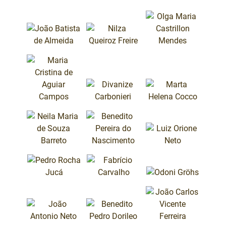
CADEIRA 07
CADEIRA 08
José Cidalino
Carrara
Gonçalo
Moisés
Antunes de
Mendes
CADEIRA 12
Lorenzo Falcão
Barros Neto
Martins Júnior
CADEIRA 10
CADEIRA 11
Agnaldo
Eduardo
Rodrigues da
Moreira Leite
Silva
Mahon
CADEIRA 13
CADEIRA 14
CADEIRA 15
João Batista de
Nilza Queiroz
Almeida
Freire
Olga Maria
Castrillon
Mendes
CADEIRA 17
CADEIRA 18
CADEIRA 16
Divanize
Marta Helena
Carbonieri
Cocco
Maria Cristina
de Aguiar
Campos
CADEIRA 19
CADEIRA 21
CADEIRA 20
Neila Maria de
Luiz Orione
Souza Barreto
Neto
Benedito
CADEIRA 24
Odoni Gröhs
CADEIRA 22
CADEIRA 23
Pereira do
Pedro Rocha
Fabrício
Nascimento