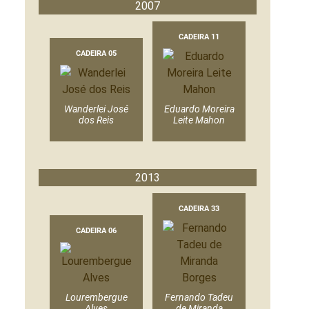
2007
CADEIRA 11
CADEIRA 05
Wanderlei José
Eduardo Moreira
dos Reis
Leite Mahon
2013
CADEIRA 33
CADEIRA 06
Lourembergue
Fernando Tadeu
Alves
de Miranda