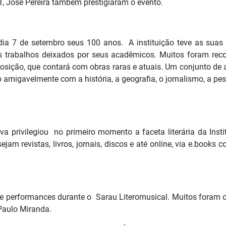
T, Jose Pereira também prestigiaram o evento.
a 7 de setembro seus 100 anos. A instituição teve as suas ra
 trabalhos deixados por seus acadêmicos. Muitos foram reco
exposição, que contará com obras raras e atuais. Um conjunto d
o amigavelmente com a história, a geografia, o jornalismo, a pes
tiva privilegiou no primeiro momento a faceta literária da I
am revistas, livros, jornais, discos e até online, via e.books
 performances durante o Sarau Literomusical. Muitos foram os
Paulo Miranda.