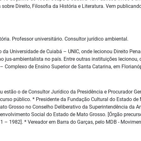
obre Direito, Filosofia da História e Literatura. Vem publicando
ia. Professor universitário. Consultor jurídico ambiental.
o da Universidade de Cuiabá – UNIC, onde lecionou Direito Penal e
o jus-ambientalista no país. Entre outras instituições lecionou
 Complexo de Ensino Superior de Santa Catarina, em Florianóp
ou estão o de Consultor Jurídico da Presidência e Procurador G
curso público. * Presidente da Fundação Cultural do Estado de
 Mato Grosso no Conselho Deliberativo da Superintendência da
nvolvimento Social do Estado de Mato Grosso. [Órgão precursor
1 – 1982]. * Vereador em Barra do Garças, pelo MDB - Moviment