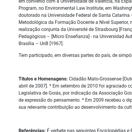
em convênio com a Universidade de Valência, na Espan
Program, no Environmental Law Institute, em Washingt
doutorado na Universidade Federal de Santa Catarina 
Metodológica da Formação Docente a Nível Superior, n
realização conjunta da Université de Strasbourg [Fran
Pedagógicos – [Micro Enseñanza] - na Universidad Aut
Brasília – UnB [1967].
Tem participado, em diversas partes do país, de simpós
Títulos e Homenagens:
Cidadão Mato-Grossense [Outo
abril de 2007]. * Em setembro de 2010 foi agraciado 
Legislativa de Goiás, por indicação da Associação Goi
de expressão do pensamento. * Em 2009 recebeu o dipl
sua relevante contribuição ao desenvolvimento da cul
Referências:
É verbete nas seguintes Enciclopédias e D