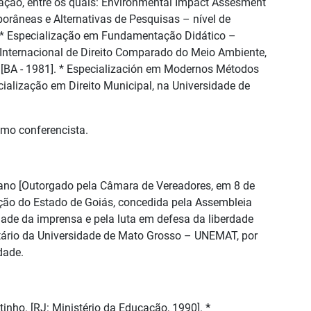
zação, entre os quais: Environmental Impact Assesment
orâneas e Alternativas de Pesquisas – nível de
]. * Especialização em Fundamentação Didático –
 Internacional de Direito Comparado do Meio Ambiente,
r [BA - 1981]. * Especialización em Modernos Métodos
alização em Direito Municipal, na Universidade de
omo conferencista.
ano [Outorgado pela Câmara de Vereadores, em 8 de
ação do Estado de Goiás, concedida pela Assembleia
dade da imprensa e pela luta em defesa da liberdade
itário da Universidade de Mato Grosso – UNEMAT, por
dade.
utinho. [RJ: Ministério da Educação, 1990].
*