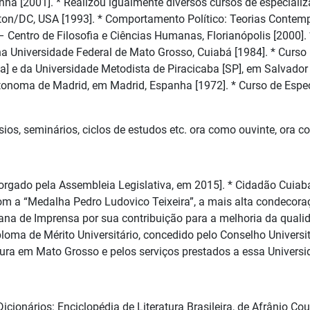
ha [2001]. * Realizou igualmente diversos cursos de especiali
on/DC, USA [1993]. * Comportamento Político: Teorias Contemp
– Centro de Filosofia e Ciências Humanas, Florianópolis [2000
a Universidade Federal de Mato Grosso, Cuiabá [1984]. * Curso
ça] e da Universidade Metodista de Piracicaba [SP], em Salvado
onoma de Madrid, em Madrid, Espanha [1972]. * Curso de Especi
ios, seminários, ciclos de estudos etc. ora como ouvinte, ora c
rgado pela Assembleia Legislativa, em 2015]. * Cidadão Cuiab
com a “Medalha Pedro Ludovico Teixeira”, a mais alta condecor
ana de Imprensa por sua contribuição para a melhoria da quali
oma de Mérito Universitário, concedido pelo Conselho Univers
tura em Mato Grosso e pelos serviços prestados a essa Universi
icionários: Enciclopédia de Literatura Brasileira, de Afrânio Co