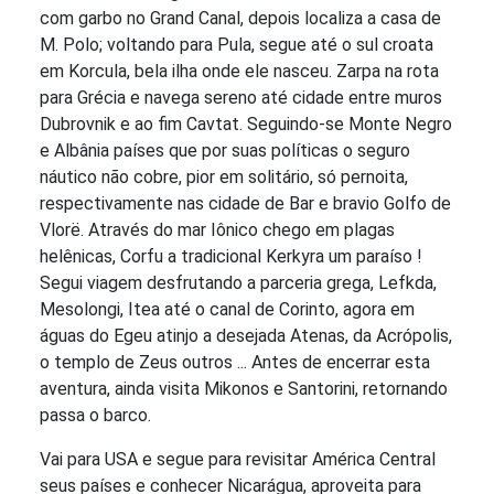
com garbo no Grand Canal, depois localiza a casa de
M. Polo; voltando para Pula, segue até o sul croata
em Korcula, bela ilha onde ele nasceu. Zarpa na rota
para Grécia e navega sereno até cidade entre muros
Dubrovnik e ao fim Cavtat. Seguindo-se Monte Negro
e Albânia países que por suas políticas o seguro
náutico não cobre, pior em solitário, só pernoita,
respectivamente nas cidade de Bar e bravio Golfo de
Vlorë. Através do mar Iônico chego em plagas
helênicas, Corfu a tradicional Kerkyra um paraíso !
Segui viagem desfrutando a parceria grega, Lefkda,
Mesolongi, Itea até o canal de Corinto, agora em
águas do Egeu atinjo a desejada Atenas, da Acrópolis,
o templo de Zeus outros ... Antes de encerrar esta
aventura, ainda visita Mikonos e Santorini, retornando
passa o barco.
Vai para USA e segue para revisitar América Central
seus países e conhecer Nicarágua, aproveita para