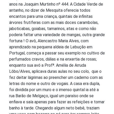
anos na Joaquim Murtinho nº 444. A Cidade Verde de
antanho, no dizer de Mesquita oferecia todos
encantos para uma criança, quintais de infinitas
árvores frutíferas com as mais doces carambolas,
jaboticabas, goiabas, tamarinos, atas e como não
poderia faltar uma variedade de mangas, outra grande
fortuna ! O avô, Alencastro Maria Alves, com
aprendizado na pequena aldeia de Lebução em
Portugal, começa a passar seu exemplo no cultivo de
perfumados cravos, dálias e na enxertia de rosas;
enquanto sua avó a Profª. Amélia de Arruda
Lôbo/Alves, aplicava duras aulas no seu colo, que o
fez deitar lágrimas ao preencher um caderno com as
letras do nome e outro de vogais. A casa era dupla,
foi dividida por um muro e o imenso quintal ia até a
rua Barão de Melgaço, igual um paraíso onde se
enfiava e saía apenas para fazer as refeições e tomar
banho à tarde. Chegando algum neto bebê, traziam