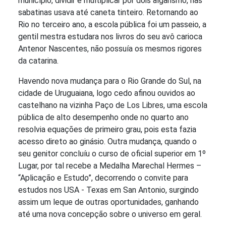
município, dividir e multiplicar por dois algarismo, nas
sabatinas usava até caneta tinteiro. Retornando ao
Rio no terceiro ano, a escola pública foi um passeio, a
gentil mestra estudara nos livros do seu avô carioca
Antenor Nascentes, não possuía os mesmos rigores
da catarina.
Havendo nova mudança para o Rio Grande do Sul, na
cidade de Uruguaiana, logo cedo afinou ouvidos ao
castelhano na vizinha Paço de Los Libres, uma escola
pública de alto desempenho onde no quarto ano
resolvia equações de primeiro grau, pois esta fazia
acesso direto ao ginásio. Outra mudança, quando o
seu genitor concluíu o curso de oficial superior em 1º
Lugar, por tal recebe a Medalha Marechal Hermes –
“Aplicação e Estudo”, decorrendo o convite para
estudos nos USA - Texas em San Antonio, surgindo
assim um leque de outras oportunidades, ganhando
até uma nova concepção sobre o universo em geral.