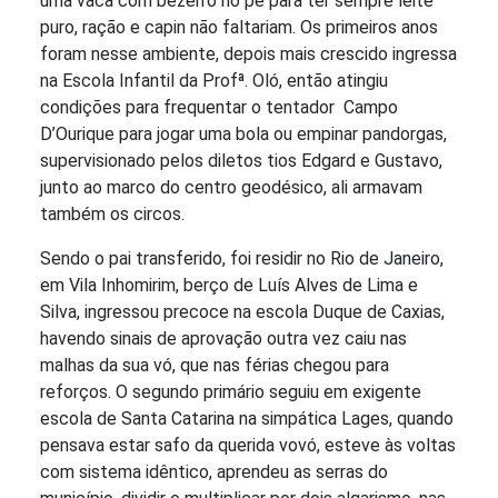
uma vaca com bezerro no pé para ter sempre leite
puro, ração e capin não faltariam. Os primeiros anos
foram nesse ambiente, depois mais crescido ingressa
na Escola Infantil da Profª. Oló, então atingiu
condições para frequentar o tentador Campo
D’Ourique para jogar uma bola ou empinar pandorgas,
supervisionado pelos diletos tios Edgard e Gustavo,
junto ao marco do centro geodésico, ali armavam
também os circos.
Sendo o pai transferido, foi residir no Rio de Janeiro,
em Vila Inhomirim, berço de Luís Alves de Lima e
Silva, ingressou precoce na escola Duque de Caxias,
havendo sinais de aprovação outra vez caiu nas
malhas da sua vó, que nas férias chegou para
reforços. O segundo primário seguiu em exigente
escola de Santa Catarina na simpática Lages, quando
pensava estar safo da querida vovó, esteve às voltas
com sistema idêntico, aprendeu as serras do