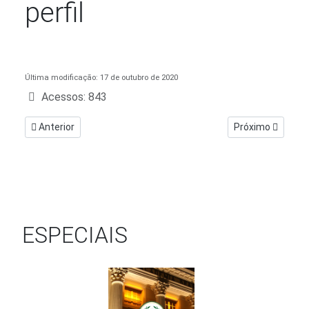
perfil
Detalhes
Última modificação: 17 de outubro de 2020
Acessos: 843
Artigo anterior: Bem-vindo ao meu perfil
Próximo artigo: 
Anterior
Próximo
ESPECIAIS