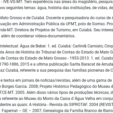
 - IVE-VG-MT. Tem experiência nas áreas do magistério, pesqui
os seguintes temas: água, história das instituições, de vidas, d
 Mato Grosso e de Cuiabá. Docente e pesquisadora do curso de 
uação em Administração Pública da UFMT, polo de Sorriso. Pr
de-MT. Diretora de Projetos de Turismo, em Cuiabá. Seu interes
s, além de coordenar vídeos-documentários.
ntelectual: Água de Beber. 1. ed. Cuiabá: Carlini& Carniato; C
a Anos de História do Tribunal de Contas do Estado de Mato Gro
de Contas do Estado de Mato Grosso - 1953-2013. 1. ed. Cuiabá:
90-1886, 2015 e a ultima publicação Sarita Baracat de Arruda: V
faz Cuiabá, referente a sua pesquisa das famílias pioneiras de C
os e textos em jornais de notícias/revistas, além de uma gama d
Borges Garcia. 2008; Projeto Histórico Pedagógico do Museu d
CE-MT. 2005. Além disso vários tipos de produções técnicas, 
 referente ao Museu do Morro da Caixa d´Água Velha em conjunt
entre as quais: A História - Revista do SIPROTAF. 2004 (REVI
 – Fapemat – GE – 2007; Genealogia da Família Branco de Barro