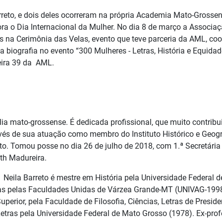
rreto, e dois deles ocorreram na própria Academia Mato-Grosse
a o Dia Internacional da Mulher. No dia 8 de março a Associa
 na Cerimônia das Velas, evento que teve parceria da AML, coo
a biografia no evento “300 Mulheres - Letras, História e Equida
eira 39 da AML.
lia mato-grossense. É dedicada profissional, que muito contribui
vés de sua atuação como membro do Instituto Histórico e Geog
. Tomou posse no dia 26 de julho de 2018, com 1.ª Secretária d
eth Madureira.
ue Neila Barreto é mestre em História pela Universidade Federal
ticas pelas Faculdades Unidas de Várzea Grande-MT (UNIVAG-199
perior, pela Faculdade de Filosofia, Ciências, Letras de Presi
etras pela Universidade Federal de Mato Grosso (1978). Ex-pro