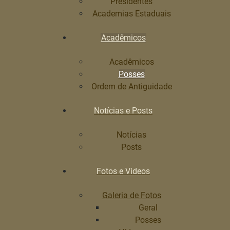
Presidentes
Academias Estaduais
Acadêmicos
Acadêmicos
Posses
Ordem de Antiguidade
Notícias e Posts
Notícias
Posts
Fotos e Videos
Galeria de Fotos
Geral
Posses