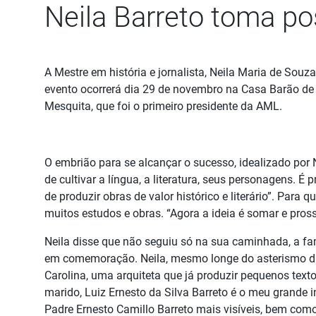
Neila Barreto toma p
Detalhes
A Mestre em história e jornalista, Neila Maria de Sou
evento ocorrerá dia 29 de novembro na Casa Barão de
Mesquita, que foi o primeiro presidente da AML.
O embrião para se alcançar o sucesso, idealizado por N
de cultivar a língua, a literatura, seus personagens. 
de produzir obras de valor histórico e literário”. Para 
muitos estudos e obras. “Agora a ideia é somar e pros
Neila disse que não seguiu só na sua caminhada, a fa
em comemoração. Neila, mesmo longe do asterismo das e
Carolina, uma arquiteta que já produzir pequenos texto
marido, Luiz Ernesto da Silva Barreto é o meu grande 
Padre Ernesto Camillo Barreto mais visíveis, bem como, a