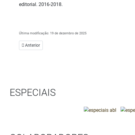
editorial. 2016-2018.
Última modificação: 19 de dezembro de 2025
Artigo anterior: Uma guardiã de memórias toma posse na AML
Anterior
ESPECIAIS