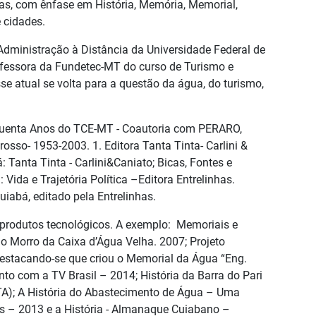
sas, com ênfase em História, Memória, Memorial,
e cidades.
Administração à Distância da Universidade Federal de
ofessora da Fundetec-MT do curso de Turismo e
se atual se volta para a questão da água, do turismo,
inquenta Anos do TCE-MT - Coautoria com PERARO,
sso- 1953-2003. 1. Editora Tanta Tinta- Carlini &
 Tanta Tinta - Carlini&Caniato; Bicas, Fontes e
ida e Trajetória Política –Editora Entrelinhas.
uiabá, editado pela Entrelinhas.
e produtos tecnológicos. A exemplo: Memoriais e
o Morro da Caixa d’Água Velha. 2007; Projeto
destacando-se que criou o Memorial da Água “Eng.
o com a TV Brasil – 2014; História da Barra do Pari
STA); A História do Abastecimento de Água – Uma
s – 2013 e a História - Almanaque Cuiabano –