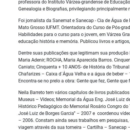
professora do Instituto Várzea-grandense de Educação
Genealogia e Biografias, privilegiando principalmente n
Foi jornalista da Sanemat e Sanecap - Cia de Água de
Mato Grosso IUFMT. Orientadora do Curso de Pós-grad
Habilidades para o curso para o jovem, em Várzea Gran
educação história e memória. Publicou livros e artigo
Dentre suas publicações que legitimam sua produção I
Maria Adenir; ROCHA, Maria Aparecida Barros. Cinquent
Caniato; Cinquenta + 10 ANOS- de História do Tribunal 
Chafarizes – Caixa d´Água Velha e a água de beber – 17
Encontra-se no prelo a obra: Gente que fez, Gente que 
Neila Barreto tem vários capítulos de livros publicad
Museus – Vídeos; Memorial da Água Eng. José Luiz de 
Histórico Pedagógico do Memorial Rosário Congro do T
José Luiz de Borges Garcia” – 2007 e coordenou vídeo
– 2006. Constam ainda seus trabalhos em pesquisas, d
viagem através da sua torneira – Cartilha – Sanecap