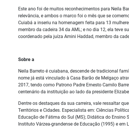
Este ano foi de muitos reconhecimentos para Neila Ba
relevância, e ambos o marco foi o mês que se comemor
Cuiabá a inseriu na homenagem feita para 13 mulheres
membro da cadeira 34 da AML; e no dia 12, ela teve su
coordenado pela juíza Amini Haddad, membro da cad
Sobre a
Neila Barreto é cuiabana, descende de tradicional famí
nome já está vinculado à Casa Barão de Melgaço atra
2017, tendo como Patrono Padre Ernesto Camilo Barreto
centenário da instituição ao lado da presidente Elizab
Dentre os destaques da sua carreira, vale ressaltar q
Territórios e Cidades. Especialista em: Ciências Polí
Educação de Fátima do Sul (MS); Didática do Ensino Su
Instituto Várzea-grandense de Educação (1995) e em L