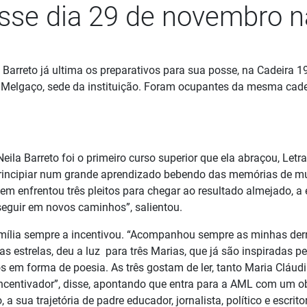
osse dia 29 de novembro 
za Barreto já ultima os preparativos para sua posse, na Cadeir
 Melgaço, sede da instituição. Foram ocupantes da mesma cade
eila Barreto foi o primeiro curso superior que ela abraçou, Let
É principiar num grande aprendizado bebendo das memórias de mui
quem enfrentou três pleitos para chegar ao resultado almejado, a 
seguir em novos caminhos”, salientou.
mília sempre a incentivou. “Acompanhou sempre as minhas derro
strelas, deu a luz para três Marias, que já são inspiradas pel
s em forma de poesia. As três gostam de ler, tanto Maria Cláudi
incentivador”, disse, apontando que entra para a AML com um obj
 sua trajetória de padre educador, jornalista, político e escritor