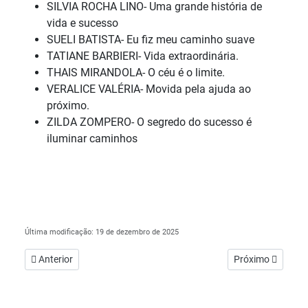
SILVIA ROCHA LINO- Uma grande história de
vida e sucesso
SUELI BATISTA- Eu fiz meu caminho suave
TATIANE BARBIERI- Vida extraordinária.
THAIS MIRANDOLA- O céu é o limite.
VERALICE VALÉRIA- Movida pela ajuda ao
próximo.
ZILDA ZOMPERO- O segredo do sucesso é
iluminar caminhos
Última modificação: 19 de dezembro de 2025
Artigo anterior: AML de portas abertas para as escolas
Próximo artigo: 
Anterior
Próximo