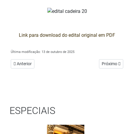
Link para download do edital original em PDF
Última modificação: 13 de outubro de 2025
Artigo anterior: Casa Barão: oficinas para estudantes da rede púb
Próximo artigo: 
Anterior
Próximo
ESPECIAIS