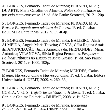
4º. BORGES, Fernando Tadeu de Miranda; PERARO, M. A.;
DUARTE, Maria Carolina de Almeida.
Notas sobre médicos do
passado mato-grossense
. 1ª. ed. São Paulo: Scortecci, 2012. 120p.
5º. BORGES, Fernando Tadeu de Miranda; PERARO, M. A.
Brasil e Paraguai: uma releitura da Guerra
. 1ª. ed. Cuiabá:
EdUFMT e Entrelinhas, 2012. v. 1º. 464p.
6º. BORGES, Fernando Tadeu de Miranda; BALIEIRO, Almir;
ALMEIDA, Angela Maria Teixeira; COSTA, Célia Regina Arrais
da; ANUNCIAÇÃO, Jacira Aparecida da; FERNANDES, Maria
Antonieta; VILANOVA, Silvia Regina Fernandes.
Pesquisa e
Políticas Públicas no Estado de Mato Grosso.
1ª. ed. São Paulo:
Scortecci, 2011. v. 1000. 198p.
7º.BORGES, Fernando Tadeu de Miranda; MENDES, Carlos
Magno.
Microeconomia e Macroeconomia
. 1ª. ed. Cuiabá: Editora
Universitária da UFMT, 2009. v. 260. 88p.
8º. BORGES, Fernando Tadeu de Miranda; PERARO, M. A.;
COSTA, V. G. S.
Trajetórias de Vidas na História
. 1ª. ed. Cuiabá:
Carlini e Caniato Editorial - EdUFMT, 2008. v. 1º. 672p .
9º. BORGES, Fernando Tadeu de Miranda.
Economia
(Introdução)
. 1ª. ed. Cuiabá: UFMT, 2008. v. 1. 80 p .