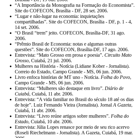
“A Importância da Monografia na Formação do Economista”.
Site do COFECON, Brasília - DF, 28 set. 2006.
“Lugar e não-lugar na economia: inquietações
compartilhadas”. Site do COFECON, Brasília - DF, p. 1 - 4,
14 set. 2006.
“O Brasil “trem” jeito. COFECON, Brasília-DF, 31 ago.
2006.
“Prêmio Brasil de Economia: notas e algumas outras
questões”. Site do COFECON, Brasília-DF, 17 ago. 2006.
Entrevista: “Mato Grosso em prosa e poesia”.
Circuito Mato
Grosso
, Cuiabá, 21 jul. 2006.
Mulheres na História - Notícia (Lidiane Kober - Jornalista).
Correio do Estado, Campo Grande - MS, 06 jun. 2006.
Livro enfoca histórias de MT uno - Notícia.
Folha do Povo
,
Campo Grande - MS, 06 jun. 2006.
Entrevista: “Mulheres são destaque em livro”.
Diário de
Cuiabá
, Cuiabá, 11 abr. 2006.
Entrevista: “A vida familiar no Brasil do século 18 até os dias
de hoje”. Luiz Fernando Vieira (Jornalista). Jornal
A Gazeta
,
Cuiabá, 11 abr. 2006.
Entrevista: “Livro reúne artigos sobre mulheres”.
Folha do
Estado
, Cuiabá, 10 abr. 2006.
Entrevista: Júlia Lopes renasce por meio de seu rico acervo
(Roseli Riechelmann - Jornalista). A Gazeta, Cuiabá, 19 mar.