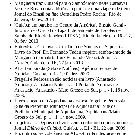
Mangueira traz Cuiabá para o Sambódromo neste Carnaval -
Verde e Rosa conta a história a partir de uma viagem de trem.
Jornal do Brasil
on line
(Jornalista Pedro Rocha), Rio de
Janeiro, 07 fev. 2013.
'Cuiabá: um paraíso no Centro da América'. Ensaio Geral -
Informativo Oficial da Liga Independente de Escolas de
Samba do Rio de Janeiro (LIESA), Rio de Janeiro, p. 16 - 17,
01 fev. 2013.
Entrevista - Carnaval - Um Trem de Sonhos na Sapucaí -
Livro do Prof. Dr. Fernando Tadeu inspirou samba-enredo da
Mangueira (Jornalista Luiz Fernando Vieira). Jornal
A
Gazeta
, Cuiabá, p. 1E, 27 jan. 2013.
Alta Temporada (Sebrae Notícias). Agência Sebrae de
Notícias, Cuiabá, p. 1 - 1, 01 dez. 2009.
Fragelli e Pedrossian são notícias em livro (Anastácio
Notícias). Anastácio Notícias - O Portal de Notícias de
Anastácio, Anastácio - Mato Grosso do Sul, p. 1 - 1, 16 nov.
2009.
Livro lançado em Aquidauana destaca Fragelli e Pedrossian
(Site da Prefeitura Municipal de Aquidauana). Site da
Prefeitura Municipal de Aquidauana, Aquidauana/Mato
Grosso do Sul, p. 1 - 1, 14 nov. 2009.
Trajetórias - Depois do livro, veio o colóquio com os autores -
Jornal
Diário de Cuiabá
. Cuiabá, p. E1 - E1, 22 out. 2009.
Encontro sobre coletânea, na AL, estimula integração entre