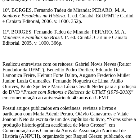
10º. BORGES, Fernando Tadeu de Miranda; PERARO, M. A.
Sonhos e Pesadelos na História.
1. ed. Cuiabá: EdUFMT e Carlini
e Caniato Editorial, 2006. v. 1000. 352p.
11º. BORGES, Fernando Tadeu de Miranda; PERARO, M. A.
Mulheres e Famílias no Brasil
. 1ª. ed. Cuiabá: Carlini e Caniato
Editorial, 2005. v. 1000. 366p.
Realizou entrevistas com os reitores: Gabriel Novis Neves (Reitor
Fundador da UFMT), Benedito Pedro Dorileo, Eduardo De
Lamonica Freire, Helmut Forte Daltro, Augusto Frederico Müller
Junior, Luzia Guimarães, Fernando Nogueira de Lima, Attílio
Ourives, Paulo Speller e Maria Lúcia Cavalli Neder para a produção
do DVD “
Prosas com Reitores e Reitoras da UFMT (1970-2010)
”,
em comemoração ao aniversário de 40 anos da UFMT.
Possui artigos publicados em coletâneas, revistas e livros e
participou com Maria Adenir Peraro, Otávio Canavarros e Vitale
Joanoni Neto da escrita de um dos capítulos do livro, “Notas sobre a
produção historiográfica acadêmica de Mato Grosso”, em
Comemoração aos Cinquenta Anos da Associação Nacional de
História (ANPUH), organizado por Raquel Glezer, publicado, em