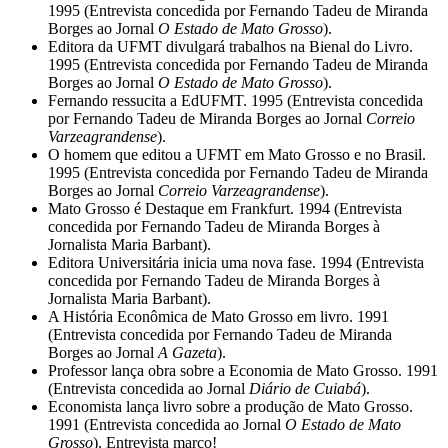
1995 (Entrevista concedida por Fernando Tadeu de Miranda
Borges ao Jornal
O Estado de Mato Grosso
).
Editora da UFMT divulgará trabalhos na Bienal do Livro.
1995 (Entrevista concedida por Fernando Tadeu de Miranda
Borges ao Jornal
O Estado de Mato Grosso
).
Fernando ressucita a EdUFMT. 1995 (Entrevista concedida
por Fernando Tadeu de Miranda Borges ao Jornal
Correio
Varzeagrandense
).
O homem que editou a UFMT em Mato Grosso e no Brasil.
1995 (Entrevista concedida por Fernando Tadeu de Miranda
Borges ao Jornal
Correio Varzeagrandense
).
Mato Grosso é Destaque em Frankfurt. 1994 (Entrevista
concedida por Fernando Tadeu de Miranda Borges à
Jornalista Maria Barbant).
Editora Universitária inicia uma nova fase. 1994 (Entrevista
concedida por Fernando Tadeu de Miranda Borges à
Jornalista Maria Barbant).
A História Econômica de Mato Grosso em livro. 1991
(Entrevista concedida por Fernando Tadeu de Miranda
Borges ao Jornal
A Gazeta
).
Professor lança obra sobre a Economia de Mato Grosso. 1991
(Entrevista concedida ao Jornal
Diário de Cuiabá
).
Economista lança livro sobre a produção de Mato Grosso.
1991 (Entrevista concedida ao Jornal
O Estado de Mato
Grosso
). Entrevista marco!