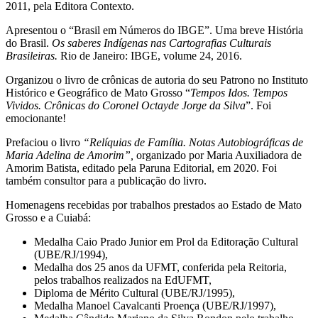
2011, pela Editora Contexto.
Apresentou o “Brasil em Números do IBGE”. Uma breve História
do Brasil.
Os saberes Indígenas nas Cartografias Culturais
Brasileiras.
Rio de Janeiro: IBGE, volume 24, 2016.
Organizou o livro de crônicas de autoria do seu Patrono no Instituto
Histórico e Geográfico de Mato Grosso “
Tempos Idos. Tempos
Vividos. Crônicas do Coronel Octayde Jorge da Silva
”. Foi
emocionante!
Prefaciou o livro
“Relíquias de Família. Notas Autobiográficas de
Maria Adelina de Amorim”,
organizado por Maria Auxiliadora de
Amorim Batista, editado pela Paruna Editorial, em 2020. Foi
também consultor para a publicação do livro.
Homenagens recebidas por trabalhos prestados ao Estado de Mato
Grosso e a Cuiabá:
Medalha Caio Prado Junior em Prol da Editoração Cultural
(UBE/RJ/1994),
Medalha dos 25 anos da UFMT, conferida pela Reitoria,
pelos trabalhos realizados na EdUFMT,
Diploma de Mérito Cultural (UBE/RJ/1995),
Medalha Manoel Cavalcanti Proença (UBE/RJ/1997),