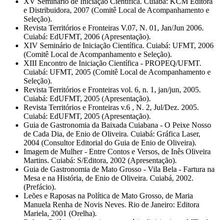
XV Seminário de Iniciação Científica. Cuiabá: KCM Editora
e Distribuidora, 2007 (Comitê Local de Acompanhamento e
Seleção).
Revista Territórios e Fronteiras V.07, N. 01, Jan/Jun 2006.
Cuiabá: EdUFMT, 2006 (Apresentação).
XIV Seminário de Iniciação Científica. Cuiabá: UFMT, 2006
(Comitê Local de Acompanhamento e Seleção).
XIII Encontro de Iniciação Científica - PROPEQ/UFMT.
Cuiabá: UFMT, 2005 (Comitê Local de Acompanhamento e
Seleção).
Revista Territórios e Fronteiras vol. 6, n. 1, jan/jun, 2005.
Cuiabá: EdUFMT, 2005 (Apresentação).
Revista Territórios e Fronteiras v.6 , N. 2, Jul/Dez. 2005.
Cuiabá: EdUFMT, 2005 (Apresentação).
Guia de Gastronomia da Baixada Cuiabana - O Peixe Nosso
de Cada Dia, de Enio de Oliveira. Cuiabá: Gráfica Laser,
2004 (Consultor Editorial do Guia de Enio de Oliveira).
Imagem de Mulher - Entre Contos e Versos, de Inês Oliveira
Martins. Cuiabá: S/Editora, 2002 (Apresentação).
Guia de Gastronomia de Mato Grosso - Vila Bela - Fartura na
Mesa e na História, de Enio de Oliveira. Cuiabá, 2002.
(Prefácio).
Leões e Raposas na Política de Mato Grosso, de Maria
Manuela Renha de Novis Neves. Rio de Janeiro: Editora
Mariela, 2001 (Orelha).