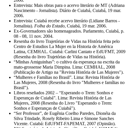
2006.
Entrevista: Mais obras para o acervo literário de MT (Adriana
Nascimento - Jornalista). Diário de Cuiabá, Cuiabá, 19 mar.
2006.
Entrevista: Cuiabá recebe acervo literário (Lidiane Barros -
Jornalista).
Folha do Estado
, Cuiabá, 19 mar. 2006.
Ex-Governadores são homenageados. Parlamento, Cuiabá, p.
08 - 08, 11 nov. 2004.
Resenha do livro Trajetórias de Vidas na História feita pelo
Centro de Estudios La Mujer en la Historia de América
Latina, CEMHAL. Cuiabá: Carlini Caniato e EdUFMT, 2009
(Resenha do livro Trajetórias de Vidas na História).
“Minhas Amiguinhas”: o cultivo da esperança na escrita da
mato-grossense Maria Dimpina. Lima: CEMHAL, 2008
(Publicação de Artigo na "Revista História de Las Mujeres").
“Mulheres e Famílias no Brasil”. Lima: Revista História de
Las Mujeres, 2008 (Resenha do livro "Mulheres e famílias no
Brasil").
Libros reseñados 2002 – “Esperando o Trem: Sonhos e
Esperanças de Cuiabá”. Lima: Revista História de Las
Mujeres, 2008 (Resenha do Livro "Esperando o Trem:
Sonhos e Esperanças de Cuiabá").
“Ser Professor”, de Eugênia Coelho Paredes, Dionéia da
Silva Trindade, Rosely Ribeiro Lima e Simone Sanches
Vicente. Cuiabá: EdUFMT-FAPEMAT, 2007 (Opinião).