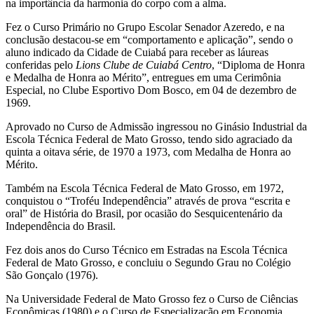
na importância da harmonia do corpo com a alma.
Fez o Curso Primário no Grupo Escolar Senador Azeredo, e na
conclusão destacou-se em “comportamento e aplicação”, sendo o
aluno indicado da Cidade de Cuiabá para receber as láureas
conferidas pelo
Lions
Clube de Cuiabá Centro
, “Diploma de Honra
e Medalha de Honra ao Mérito”, entregues em uma Cerimônia
Especial, no Clube Esportivo Dom Bosco, em 04 de dezembro de
1969.
Aprovado no Curso de Admissão ingressou no Ginásio Industrial da
Escola Técnica Federal de Mato Grosso, tendo sido agraciado da
quinta a oitava série, de 1970 a 1973, com Medalha de Honra ao
Mérito.
Também na Escola Técnica Federal de Mato Grosso, em 1972,
conquistou o “Troféu Independência” através de prova “escrita e
oral” de História do Brasil, por ocasião do Sesquicentenário da
Independência do Brasil.
Fez dois anos do Curso Técnico em Estradas na Escola Técnica
Federal de Mato Grosso, e concluiu o Segundo Grau no Colégio
São Gonçalo (1976).
Na Universidade Federal de Mato Grosso fez o Curso de Ciências
Econômicas (1980) e o Curso de Especialização em Economia