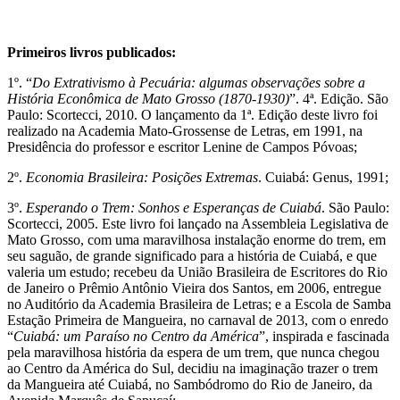
Primeiros livros publicados:
1º. “
Do Extrativismo à Pecuária: algumas observações sobre a
História Econômica de Mato Grosso (1870-1930)
”. 4ª. Edição. São
Paulo: Scortecci, 2010. O lançamento da 1ª. Edição deste livro foi
realizado na Academia Mato-Grossense de Letras, em 1991, na
Presidência do professor e escritor Lenine de Campos Póvoas;
2º.
Economia Brasileira: Posições Extremas
. Cuiabá: Genus, 1991;
3º.
Esperando o Trem: Sonhos e Esperanças de Cuiabá
. São Paulo:
Scortecci, 2005. Este livro foi lançado na Assembleia Legislativa de
Mato Grosso, com uma maravilhosa instalação enorme do trem, em
seu saguão, de grande significado para a história de Cuiabá, e que
valeria um estudo; recebeu da União Brasileira de Escritores do Rio
de Janeiro o Prêmio Antônio Vieira dos Santos, em 2006, entregue
no Auditório da Academia Brasileira de Letras; e a Escola de Samba
Estação Primeira de Mangueira, no carnaval de 2013, com o enredo
“
Cuiabá: um Paraíso no Centro da América
”, inspirada e fascinada
pela maravilhosa história da espera de um trem, que nunca chegou
ao Centro da América do Sul, decidiu na imaginação trazer o trem
da Mangueira até Cuiabá, no Sambódromo do Rio de Janeiro, da