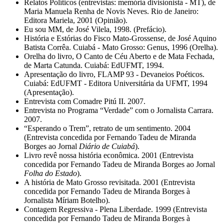
Relatos Políticos (entrevistas: memória divisionista - MT), de
Maria Manuela Renha de Novis Neves. Rio de Janeiro:
Editora Mariela, 2001 (Opinião).
Eu sou MM, de José Vilela, 1998. (Prefácio).
História e Estórias do Fisco Mato-Grossense, de José Aquino
Batista Corrêa. Cuiabá - Mato Grosso: Genus, 1996 (Orelha).
Orelha do livro, O Canto de Céu Aberto e de Mata Fechada,
de Marta Catunda. Cuiabá: EdUFMT, 1994.
Apresentação do livro, FLAMP 93 - Devaneios Poéticos.
Cuiabá: EdUFMT - Editora Universitária da UFMT, 1994
(Apresentação).
Entrevista com Comadre Pitú II. 2007.
Entrevista no Programa “Verdade” com o Jornalista Carrara.
2007.
“Esperando o Trem”, retrato de um sentimento. 2004
(Entrevista concedida por Fernando Tadeu de Miranda
Borges ao Jornal
Diário de Cuiabá
).
Livro revê nossa história econômica. 2001 (Entrevista
concedida por Fernando Tadeu de Miranda Borges ao Jornal
Folha do Estado
).
A história de Mato Grosso revisitada. 2001 (Entrevista
concedida por Fernando Tadeu de Miranda Borges à
Jornalista Míriam Botelho).
Contagem Regressiva - Plena Liberdade. 1999 (Entrevista
concedida por Fernando Tadeu de Miranda Borges à