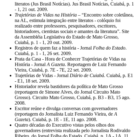
literatos (Jus Brasil Notícias). Jus Brasil Notícias, Cuiabá, p. 1
- 1, 21 out. 2009.
Trajetórias de Vidas na História
– “Encontro sobre coletânea,
na AL, estimula integração entre literatos - colóquio foi
realizado entre professores, pesquisadores, escritores,
historiadores, cientistas sociais e amantes da literatura”. Site
da Assembléia Legislativa do Estado de Mato Grosso,
Cuiabá, p. 1 - 1, 20 out. 2009.
Registros de quem faz a história - Jornal
Folha do Estado
.
Cuiabá, p. 1 - 1, 26 set. 2009.
Prata da Casa - Hora de Conhecer Trajetórias de Vidas na
História - Jornal
A Gazeta
. Reportagem de Luiz Fernando
Vieira, Cuiabá, p. 7E - 7E, 22 set. 2009.
Trajetórias de Vidas - Jornal
Diário de Cuiabá
. Cuiabá, p. E1
- E1, 18 set. 2009.
Historiador revela bastidores da política de Mato Grosso
(reportagem de Simone Alves, do Jornal Circuito Mato
Grosso). Circuito Mato Grosso, Cuiabá, p. B3 - B3, 15 ago.
2008.
Escritor reúne e divulga conversas com governadores
(reportagem do Jornalista Luiz Fernando Vieira, de
A
Gazeta
). Cuiabá, p. 1E - 1E, 11 ago. 2008.
Quatro décadas do Executivo vistas pelos olhos dos
governadores (entrevista realizada pelo Jornalista Rodivaldo
Ribeiro, do Jornal Folha do Estado. Cuiabá, p. 1A - 1A, 11