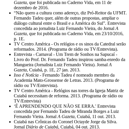
Gazeta
, que foi publicada no Caderno Vida, em 11 de
dezembro de 2016.
“Não quero a cultura como adereço, diz Pró-Reitor da UFMT.
Fernando Tadeu quer, além de outras propostas, ampliar o
diálogo cultural entre o Brasil e a América do Sul”. Entrevista
concedida ao jornalista Luiz Fernando Vieira, do Jornal
A
Gazeta
, que foi publicada no Caderno Vida, em 23/10/2016,
p. 1E.
TV Centro América - Os relógios e os sinos da Catedral serão
reformados. 2014. (Programa de rádio ou TV/Entrevista).
Entrevista - Carnaval - Um Trem de Sonhos na Sapucaí -
Livro do Prof. Dr. Fernando Tadeu inspirou samba-enredo da
Mangueira (Jornalista Luiz Fernando Vieira). Jornal
A
Gazeta
, Cuiabá, p. 1E, 27 jan. 2013.
Isso é Notícia
- Fernando Tadeu é nomeado membro da
Academia Mato-Grossense de Letras. 2013. (Programa de
rádio ou TV/Entrevista).
TV Centro América - Relógios nas torres da Igreja Matriz de
Cuiabá necessitam de reforma. 2013. (Programa de rádio ou
TV/Entrevista)
‘É APRENDENDO QUE NÃO SE ERRA.' Entrevista
concedida por Fernando Tadeu de Miranda Borges a Luiz
Fernando Vieira. Jornal
A Gazeta
, Cuiabá, 11 out. 2013.
Cuiabá nas Crônicas do Coronel Octayde Jorge da Silva.
Jornal
Diário de Cuiabá
, Cuiabá, 04 out. 2013.