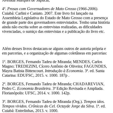
Avenida Marquês de Sapucaí;
4º.
Prosas com Governadores de Mato Grosso (1966-2006)
.
Cuiabá: Carlini e Caniato. 2007. Este livro foi lançado na
Assembleia Legislativa do Estado de Mato Grosso com a presença
de grande parte dos governadores entrevistados. Tenho uma história
ainda não escrita sobre as entrevistas realizadas, as dificuldades
vivenciadas, o sumiço das entrevistas e a publicação do livro etc.
Além desses livros destacam-se alguns outros de autoria própria e
em parcerias, e a organização de algumas coletâneas em parcerias:
1º. BORGES, Fernando Tadeu de Miranda; MENDES, Carlos
Magno; TREDEZINI, Cícero Antônio de Oliveira; FAGUNDES,
Mayra Batista Bittencourt.
Introdução à Economia
. 3ª. ed. Santa
Catarina: EDUFSC, 2015. v. 1000. 187p .
2º. BORGES, Fernando Tadeu de Miranda; CHADAREVIAN,
Pedro C.
Economia Brasileira
. 3ª Edição Revisada e Ampliada.
Florianópolis: UFSC, 2014. v. 1000. 142p.
3º. BORGES, Fernando Tadeu de Miranda (Org.).
Tempos idos.
Tempos vividos. Crônicas do Cel. Octayde Jorge da Silva
. 1ª. ed.
Cuiabá: Entrelinhas, 2013. v. 1000.