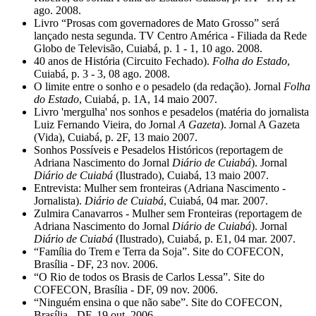
ago. 2008.
Livro “Prosas com governadores de Mato Grosso” será
lançado nesta segunda. TV Centro América - Filiada da Rede
Globo de Televisão, Cuiabá, p. 1 - 1, 10 ago. 2008.
40 anos de História (Circuito Fechado).
Folha do Estado
,
Cuiabá, p. 3 - 3, 08 ago. 2008.
O limite entre o sonho e o pesadelo (da redação). Jornal
Folha
do Estado
, Cuiabá, p. 1A, 14 maio 2007.
Livro 'mergulha' nos sonhos e pesadelos (matéria do jornalista
Luiz Fernando Vieira, do Jornal
A Gazeta
). Jornal A Gazeta
(Vida), Cuiabá, p. 2F, 13 maio 2007.
Sonhos Possíveis e Pesadelos Históricos (reportagem de
Adriana Nascimento do Jornal
Diário de Cuiabá
). Jornal
Diário de Cuiabá
(Ilustrado), Cuiabá, 13 maio 2007.
Entrevista: Mulher sem fronteiras (Adriana Nascimento -
Jornalista).
Diário de Cuiabá
, Cuiabá, 04 mar. 2007.
Zulmira Canavarros - Mulher sem Fronteiras (reportagem de
Adriana Nascimento do Jornal
Diário de Cuiabá
). Jornal
Diário de Cuiabá
(Ilustrado), Cuiabá, p. E1, 04 mar. 2007.
“Família do Trem e Terra da Soja”. Site do COFECON,
Brasília - DF, 23 nov. 2006.
“O Rio de todos os Brasis de Carlos Lessa”. Site do
COFECON, Brasília - DF, 09 nov. 2006.
“Ninguém ensina o que não sabe”. Site do COFECON,
Brasília - DF, 19 out. 2006.