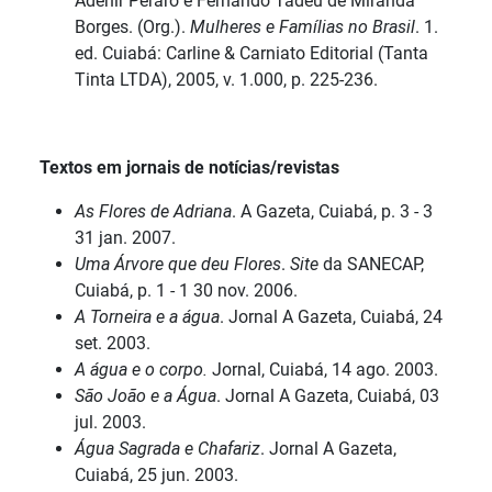
Adenir Peraro e Fernando Tadeu de Miranda
Borges. (Org.).
Mulheres e Famílias no Brasil
. 1.
ed. Cuiabá: Carline & Carniato Editorial (Tanta
Tinta LTDA), 2005, v. 1.000, p. 225-236.
Textos em jornais de notícias/revistas
As Flores de Adriana
. A Gazeta, Cuiabá, p. 3 - 3
31 jan. 2007.
Uma Árvore que deu Flores
.
Site
da SANECAP,
Cuiabá, p. 1 - 1 30 nov. 2006.
A Torneira e a água
. Jornal A Gazeta, Cuiabá, 24
set. 2003.
A água e o corpo.
Jornal, Cuiabá, 14 ago. 2003.
São João e a Água
. Jornal A Gazeta, Cuiabá, 03
jul. 2003.
Água Sagrada e Chafariz
. Jornal A Gazeta,
Cuiabá, 25 jun. 2003.