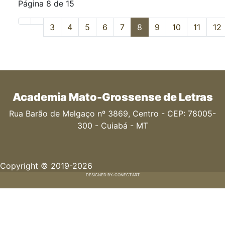
Página 8 de 15
3
4
5
6
7
8
9
10
11
12
Academia Mato-Grossense de Letras
Rua Barão de Melgaço nº 3869, Centro - CEP: 78005-
300 - Cuiabá - MT
Copyright © 2019-2026
DESIGNED BY: CONECT'ART